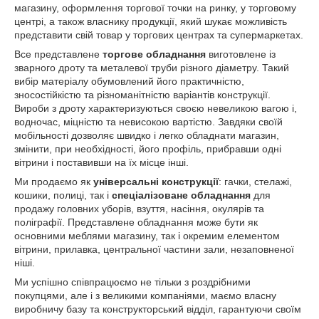
магазину, оформлення торгової точки на ринку, у торговому
центрі, а також власнику продукції, який шукає можливість
представити свій товар у торгових центрах та супермаркетах.
Все представлене
торгове обладнання
виготовлене із
зварного дроту та металевої труби різного діаметру. Такий
вибір матеріалу обумовлений його практичністю,
зносостійкістю та різноманітністю варіантів конструкції.
Вироби з дроту характеризуються своєю невеликою вагою і,
водночас, міцністю та невисокою вартістю. Завдяки своїй
мобільності дозволяє швидко і легко обладнати магазин,
змінити, при необхідності, його профіль, прибравши одні
вітрини і поставивши на їх місце інші.
Ми продаємо як
універсальні конструкції
: гачки, стелажі,
кошики, полиці, так і
спеціалізоване обладнання
для
продажу головних уборів, взуття, насіння, окулярів та
поліграфії. Представлене обладнання може бути як
основними меблями магазину, так і окремим елементом
вітрини, прилавка, центральної частини зали, незаповненої
ніші.
Ми успішно співпрацюємо не тільки з роздрібними
покупцями, але і з великими компаніями, маємо власну
виробничу базу та конструкторський відділ, гарантуючи своїм