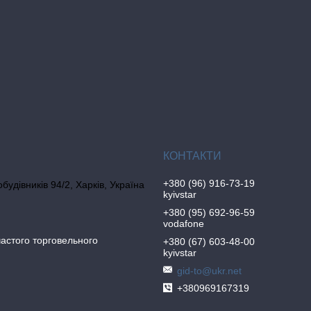
+380 (96) 916-73-19
обудівників 94/2, Харків, Україна
kyivstar
+380 (95) 692-96-59
vodafone
частого торговельного
+380 (67) 603-48-00
kyivstar
gid-to@ukr.net
+380969167319