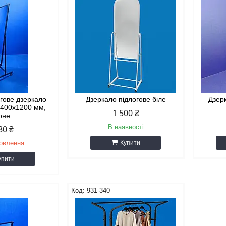
огове дзеркало
Дзеркало підлогове біле
Дзер
 400x1200 мм,
1 500 ₴
рне
В наявності
80 ₴
мовлення
Купити
упити
931-340