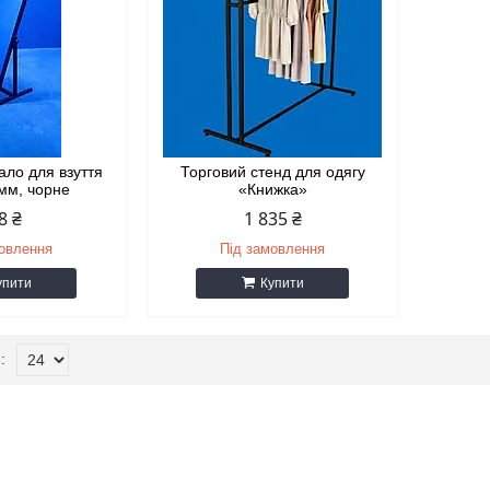
ало для взуття
Торговий стенд для одягу
мм, чорне
«Книжка»
8 ₴
1 835 ₴
мовлення
Під замовлення
упити
Купити