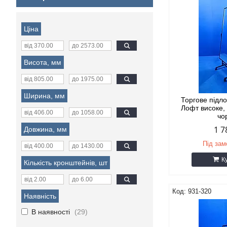
Ціна
Висота, мм
Ширина, мм
Торгове підл
Лофт високе,
чо
1 7
Довжина, мм
Під за
К
Кількість кронштейнів, шт
931-320
Наявність
В наявності
29