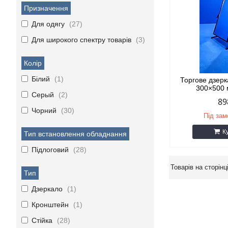
Призначення
Для одягу
27
Для широкого спектру товарів
3
Колір
Білий
1
Торгове дзерк
300×500 
Серый
2
89
Чорний
30
Під за
К
Тип встановлення обладнання
Підлоговий
28
Тип
Дзеркало
1
Кронштейн
1
Стійка
28