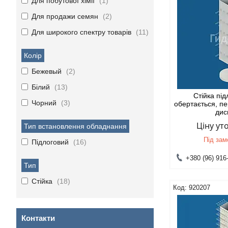
Для побутової хімії
1
Для продажи семян
2
Для широкого спектру товарів
11
Колір
Бежевый
2
Білий
13
Стійка пі
Чорний
3
обертається, п
дис
Ціну у
Тип встановлення обладнання
Під за
Підлоговий
16
+380 (96) 916
Тип
Стійка
18
920207
Контакти