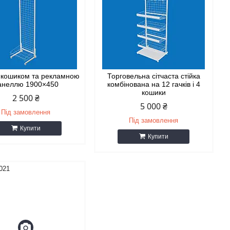
з кошиком та рекламною
Торговельна сітчаста стійка
анеллю 1900×450
комбінована на 12 гачків і 4
кошики
2 500 ₴
5 000 ₴
Під замовлення
Під замовлення
Купити
Купити
021