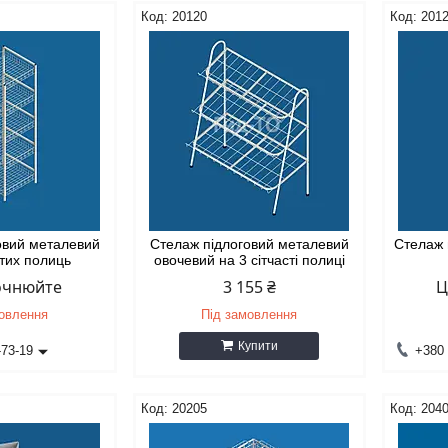
20120
201
овий металевий
Стелаж підлоговий металевий
Стелаж 
стих полиць
овочевий на 3 сітчасті полиці
точнюйте
3 155 ₴
Ц
мовлення
Під замовлення
Купити
-73-19
+380 
20205
204