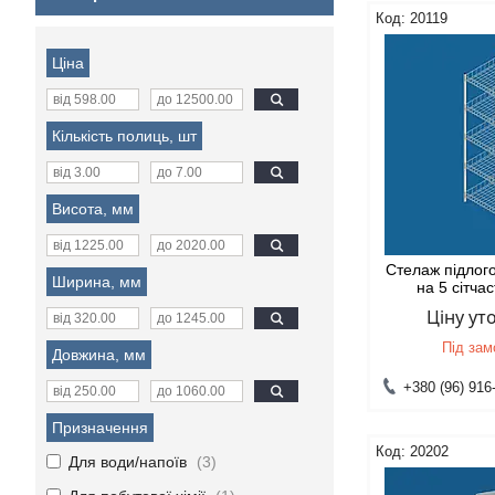
20119
Ціна
Кількість полиць, шт
Висота, мм
Стелаж підлог
Ширина, мм
на 5 сітча
Ціну у
Під за
Довжина, мм
+380 (96) 916
Призначення
20202
Для води/напоїв
3