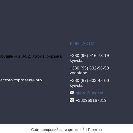
+380 (96) 916-73-19
обудівників 94/2, Харків, Україна
kyivstar
+380 (95) 692-96-59
vodafone
частого торговельного
+380 (67) 603-48-00
kyivstar
gid-to@ukr.net
+380969167319
Сайт створений на маркетплейсі
Prom.ua