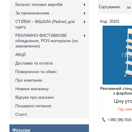
Каталог типових виробів
За призначенням
СТІЙКИ – ВІШАЛА (Рейли) для
20101
одягу
РЕКЛАМНО-ВИСТАВКОВЕ
обладнання, POS матеріали (на
замовлення)
АКЦІЇ
Доставка та оплата
Повернення та обмін
Про компанію
Рекламний стен
Новини магазину
з фарбою
Відгуки про магазин
Ціну у
Поширені питання
Під за
Статті
+380 (96) 916
Фільтри