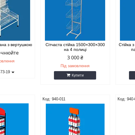
вана з вертушкою
Сітчаста стійка 1500×300×300
Стійка 
на 4 полиці
п
точнюйте
3 000 ₴
мовлення
Під замовлення
-73-19
Купити
940-011
940-