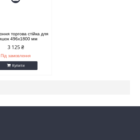
оння торгова стійка для
яшок 496х1800 мм
3 125 ₴
Під замовлення
Купити