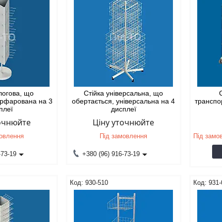
длогова, що
Стійка універсальна, що
ерфарована на 3
обертається, універсальна на 4
транспо
плеї
дисплеї
точнюйте
Ціну уточнюйте
мовлення
Під замовлення
Під замо
-73-19
+380 (96) 916-73-19
930-510
931-