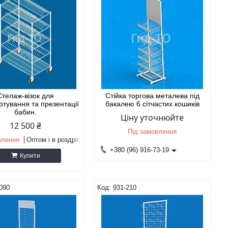
Стелаж-візок для
Стійка торгова металева під
ртування та презентації
бакалею 6 сітчастих кошиків
бабин.
Ціну уточнюйте
12 500 ₴
Під замовлення
влення
Оптом і в роздріб
+380 (96) 916-73-19
Купити
090
931-210