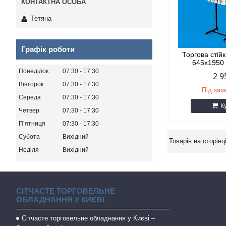
Тетяна
Графік роботи
Торгова стій
645х1950
Понеділок
07:30
17:30
2 9
Вівторок
07:30
17:30
Під за
Середа
07:30
17:30
К
Четвер
07:30
17:30
Пʼятниця
07:30
17:30
Субота
Вихідний
Неділя
Вихідний
СІТЧАСТЕ ТОРГОВЕЛЬНЕ
ОБЛАДНАННЯ У КИЄВІ
Сітчасте торговельне обладнання у Києві –