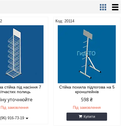
12
20114
а стійка під насіння 7
Стійка похила підлогова на 5
сітчастих полиць
кронштейнів
іну уточнюйте
598 ₴
Під замовлення
Під замовлення
Купити
(96) 916-73-19