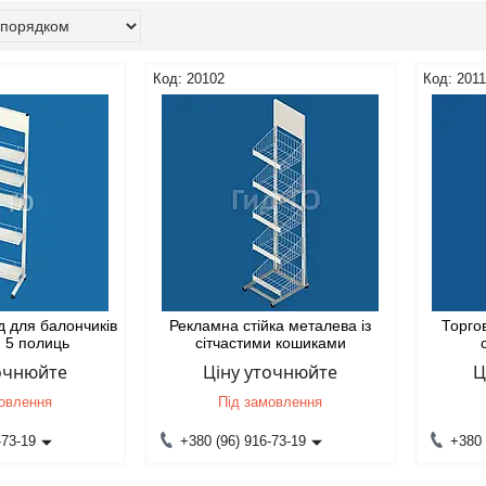
20102
201
д для балончиків
Рекламна стійка металева із
Торгов
 5 полиць
сітчастими кошиками
точнюйте
Ціну уточнюйте
Ц
мовлення
Під замовлення
-73-19
+380 (96) 916-73-19
+380 