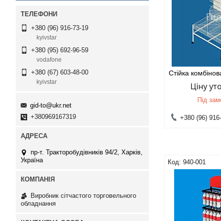
+380 (96) 916-73-19
kyivstar
+380 (95) 692-96-59
vodafone
+380 (67) 603-48-00
Стійка комбіно
kyivstar
Ціну у
Під за
gid-to@ukr.net
+380969167319
+380 (96) 916
пр-т. Тракторобудівників 94/2, Харків,
Україна
940-001
Виробник сітчастого торговельного
обладнання