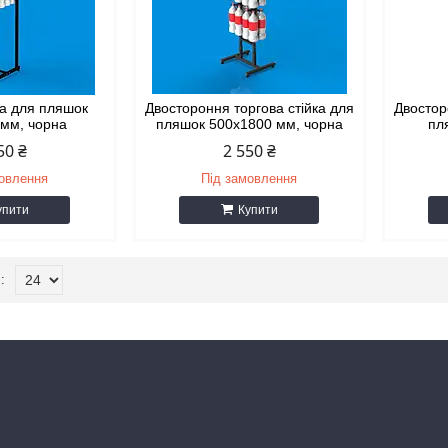
ка для пляшок
Двостороння торгова стійка для
Двостор
 мм, чорна
пляшок 500х1800 мм, чорна
пл
50 ₴
2 550 ₴
мовлення
Під замовлення
упити
Купити