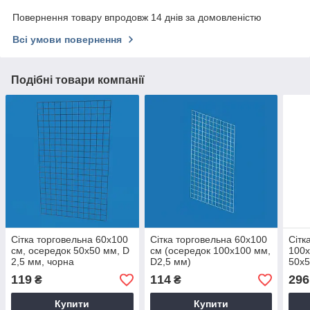
Повернення товару впродовж 14 днів за домовленістю
Всі умови повернення
Подібні товари компанії
Сітка торговельна 60х100
Сітка торговельна 60х100
Сітк
см, осередок 50х50 мм, D
см (осередок 100х100 мм,
100х
2,5 мм, чорна
D2,5 мм)
50х5
119
114
296
₴
₴
Купити
Купити