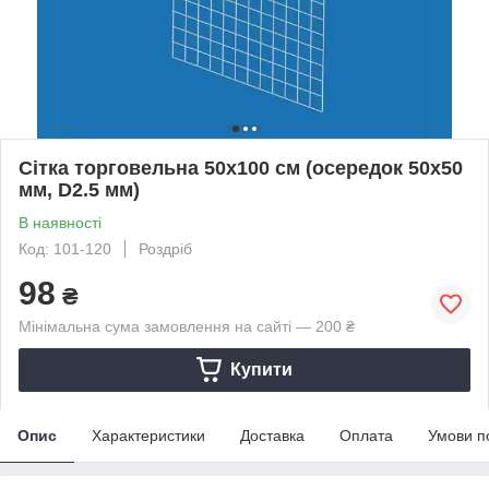
Сітка торговельна 50х100 см (осередок 50х50
мм, D2.5 мм)
В наявності
Код: 101-120
Роздріб
98
₴
Мінімальна сума замовлення на сайті — 200 ₴
Купити
Опис
Характеристики
Доставка
Оплата
Умови п