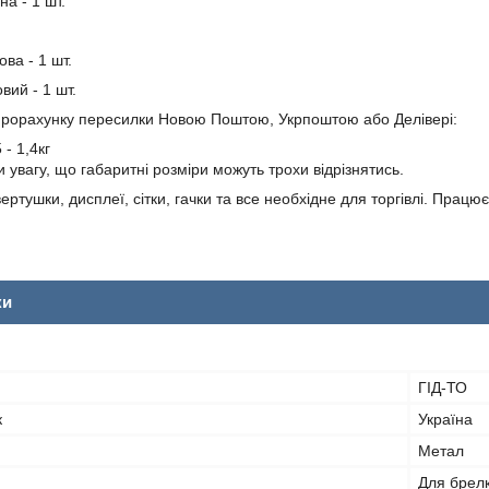
на - 1 шт.
ова - 1 шт.
вий - 1 шт.
прорахунку пересилки Новою Поштою, Укрпоштою або Делівері:
 - 1,4кг
 увагу, що габаритні розміри можуть трохи відрізнятись.
 вертушки, дисплеї, сітки, гачки та все необхідне для торгівлі. Пра
ки
ГІД-ТО
к
Україна
Метал
Для брелкі