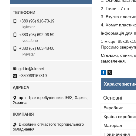
1. Основа настіль
2. Гачки - 7 шт.
3. Втулка пластик
+380 (96) 916-73-19
4. Хомут пластико
kyivstar
Інформація для 
+380 (95) 692-96-59
vodafone
1 місце: 85х35х15
Просимо звернути
+380 (67) 603-48-00
kyivstar
Стелажі
, стійки,
замовлення.
gid-to@ukr.net
+380969167319
Характеристи
Основні
пр-т. Тракторобудівників 94/2, Харків,
Україна
Виробник
Країна виробни
Виробник сітчастого торговельного
Матеріал
обладнання
Призначення