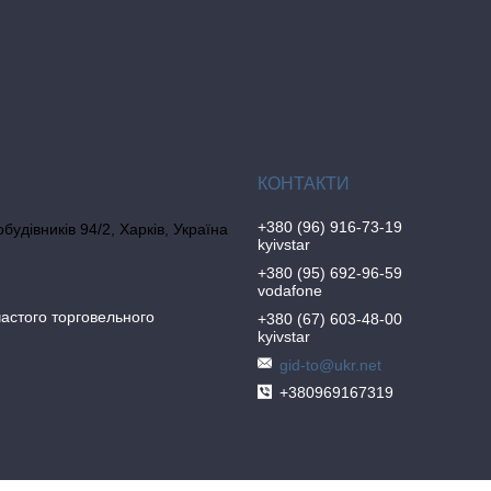
+380 (96) 916-73-19
обудівників 94/2, Харків, Україна
kyivstar
+380 (95) 692-96-59
vodafone
частого торговельного
+380 (67) 603-48-00
kyivstar
gid-to@ukr.net
+380969167319