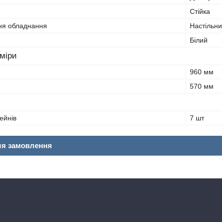
Стійка
ня обладнання
Настільн
Білий
зміри
960 мм
570 мм
ейнів
7 шт
ля замовлення