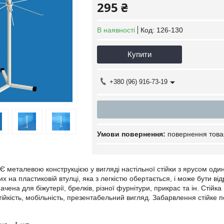
295 ₴
В наявності
Код:
126-130
Купити
+380 (96) 916-73-19
повернення това
 Є металевою конструкцією у вигляді настільної стійки з ярусом один
х на пластиковій втулці, яка з легкістю обертається, і може бути ві
ачена для біжутерії, брелків, різної фурнітури, прикрас та ін. Стійк
стійкість, мобільність, презентабельний вигляд. Забарвлення стійке п