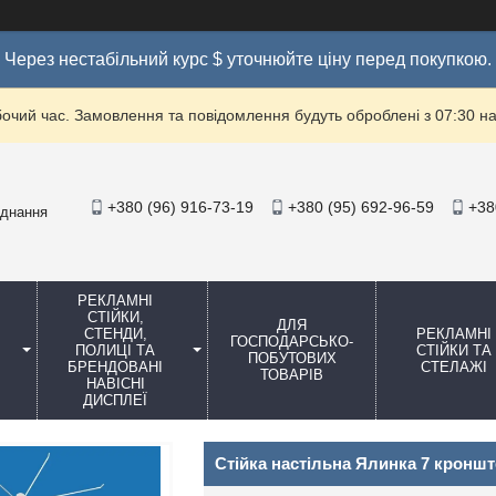
Через нестабільний курс $ уточнюйте ціну перед покупкою.
бочий час. Замовлення та повідомлення будуть оброблені з 07:30 на
+380 (96) 916-73-19
+380 (95) 692-96-59
+38
аднання
РЕКЛАМНІ
СТІЙКИ,
ДЛЯ
СТЕНДИ,
РЕКЛАМНІ
ГОСПОДАРСЬКО-
ПОЛИЦІ ТА
СТІЙКИ ТА
ПОБУТОВИХ
БРЕНДОВАНІ
СТЕЛАЖІ
ТОВАРІВ
НАВІСНІ
ДИСПЛЕЇ
Стійка настільна Ялинка 7 кронште