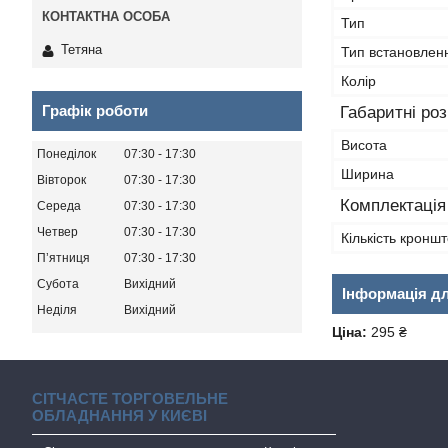
Тип
Тетяна
Тип встановлен
Колір
Графік роботи
Габаритні ро
Висота
Понеділок
07:30
17:30
Ширина
Вівторок
07:30
17:30
Комплектація
Середа
07:30
17:30
Четвер
07:30
17:30
Кількість кроншт
Пʼятниця
07:30
17:30
Субота
Вихідний
Інформація д
Неділя
Вихідний
Ціна:
295 ₴
СІТЧАСТЕ ТОРГОВЕЛЬНЕ
ОБЛАДНАННЯ У КИЄВІ