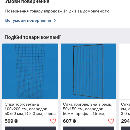
Умови повернення
Повернення товару впродовж 14 днів за домовленістю
Всі умови повернення
Подібні товари компанії
Сітка торговельна
Сітка торговельна в рамці
Сітк
100х200 см, осередок
50х150 см, осередок
см, 
50х50 мм, D 3,0 мм, чорна
50мм, профіль 15 мм,
3,0 
чорна
509
607
294
₴
₴