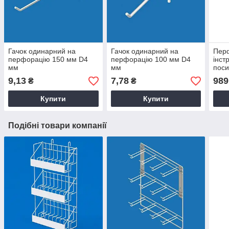
Гачок одинарний на
Гачок одинарний на
Пер
перфорацію 150 мм D4
перфорацію 100 мм D4
інст
мм
мм
поси
осер
9,13
7,78
989
₴
₴
Купити
Купити
Подібні товари компанії