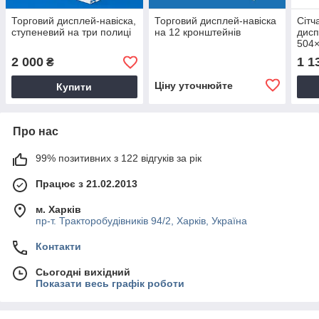
Торговий дисплей-навіска,
Торговий дисплей-навіска
Сітч
ступеневий на три полиці
на 12 кронштейнів
дисп
504
2 000
1 1
₴
Ціну уточнюйте
Купити
Про нас
99% позитивних з 122 відгуків за рік
Працює з 21.02.2013
м. Харків
пр-т. Тракторобудівників 94/2, Харків, Україна
Контакти
Сьогодні вихідний
Показати весь графік роботи