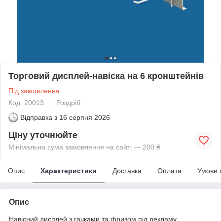
Торговий дисплей-навіска на 6 кронштейнів
Під замовлення
Код: 20013
Роздріб
Відправка з
16 серпня 2026
Ціну уточнюйте
Мінімальна сума замовлення на сайті — 200 ₴
Опис
Характеристики
Доставка
Оплата
Умови 
Опис
Навісний дисплей з гачками та фризом під рекламу .