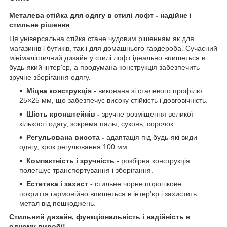
Металева стійка для одягу в стилі лофт - надійне і
стильне рішення
Ця універсальна стійка стане чудовим рішенням як для
магазинів і бутиків, так і для домашнього гардероба. Сучасний
мінімалістичний дизайн у стилі лофт ідеально впишеться в
будь-який інтер'єр, а продумана конструкція забезпечить
зручне зберігання одягу.
Міцна конструкція -
виконана зі сталевого профілю
25×25 мм, що забезпечує високу стійкість і довговічність.
Шість кронштейнів -
зручне розміщення великої
кількості одягу, зокрема пальт, суконь, сорочок.
Регульована висота -
адаптація під будь-які види
одягу, крок регулювання 100 мм.
Компактність і зручність -
розбірна конструкція
полегшує транспортування і зберігання.
Естетика і захист -
стильне чорне порошкове
покриття гармонійно впишеться в інтер'єр і захистить
метал від пошкоджень.
Стильний дизайн, функціональність і надійність в
одному виробі!