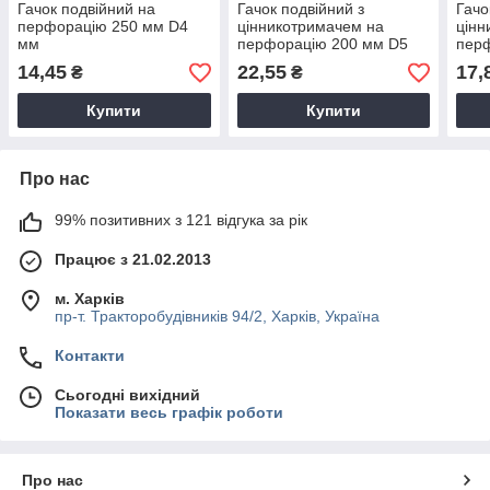
Гачок подвійний на
Гачок подвійний з
Гачо
перфорацію 250 мм D4
цінникотримачем на
цінн
мм
перфорацію 200 мм D5
пер
мм
мм
14,45
22,55
17,
₴
₴
Купити
Купити
Про нас
99% позитивних з 121 відгука за рік
Працює з 21.02.2013
м. Харків
пр-т. Тракторобудівників 94/2, Харків, Україна
Контакти
Сьогодні вихідний
Показати весь графік роботи
Про нас