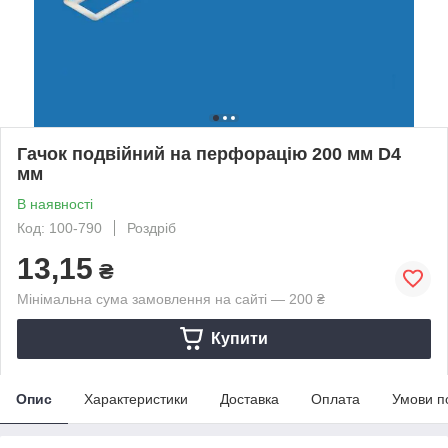
Гачок подвійний на перфорацію 200 мм D4
мм
В наявності
Код: 100-790
Роздріб
13,15
₴
Мінімальна сума замовлення на сайті — 200 ₴
Купити
Опис
Характеристики
Доставка
Оплата
Умови п