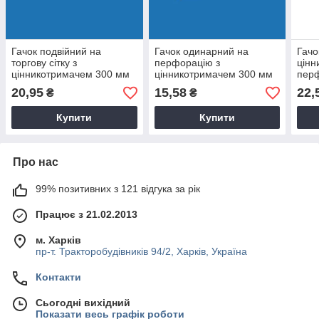
Гачок подвійний на
Гачок одинарний на
Гачо
торгову сітку з
перфорацію з
цінн
цінникотримачем 300 мм
цінникотримачем 300 мм
пер
D4 мм
D4 мм
мм
20,95
15,58
22,
₴
₴
Купити
Купити
Про нас
99% позитивних з 121 відгука за рік
Працює з 21.02.2013
м. Харків
пр-т. Тракторобудівників 94/2, Харків, Україна
Контакти
Сьогодні вихідний
Показати весь графік роботи