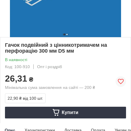
Гачок подвійний з цінникотримачем на
перфорацію 300 мм D5 мм
В наявності
Код: 100-910
Опт і роздріб
26,31
₴
Мінімальна сума замовлення на сайті — 200 ₴
22,90 ₴
від 100 шт.
Купити
Опис
Характеристики
Доставка
Оплата
Умови п