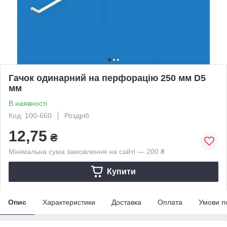
Гачок одинарний на перфорацію 250 мм D5
мм
В наявності
Код: 100-660
Роздріб
12,75
₴
Мінімальна сума замовлення на сайті — 200 ₴
Купити
Опис
Характеристики
Доставка
Оплата
Умови п