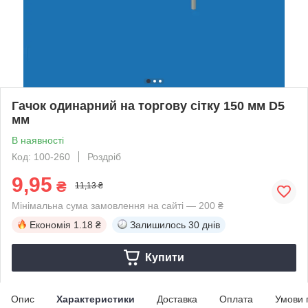
Гачок одинарний на торгову сітку 150 мм D5
мм
В наявності
Код: 100-260
Роздріб
9,95
₴
11,13 ₴
Мінімальна сума замовлення на сайті — 200 ₴
Економія
1.18 ₴
Залишилось
30 днів
Купити
Опис
Характеристики
Доставка
Оплата
Умови 