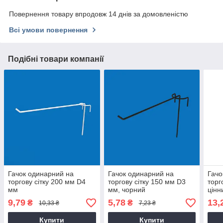
Повернення товару впродовж 14 днів за домовленістю
Всі умови повернення
Подібні товари компанії
Гачок одинарний на
Гачок одинарний на
Гачо
торгову сітку 200 мм D4
торгову сітку 150 мм D3
торго
мм
мм, чорний
цінн
D5 
9,79
5,78
13,
₴
₴
10,33 ₴
7,23 ₴
Купити
Купити