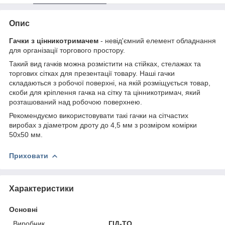
Опис
Гачки з цінникотримачем
- невід'ємний елемент обладнання
для організації торгового простору.
Такий вид гачків можна розмістити на стійках, стелажах та
торгових сітках для презентації товару. Наші гачки
складаються з робочої поверхні, на якій розміщується товар,
скоби для кріплення гачка на сітку та цінникотримач, який
розташований над робочою поверхнею.
Рекомендуємо використовувати такі гачки на сітчастих
виробах з діаметром дроту до 4,5 мм з розміром комірки
50х50 мм.
Приховати
Характеристики
Основні
Виробник
ГІД-ТО