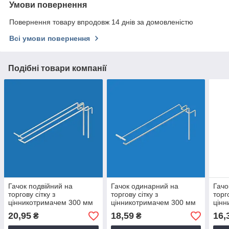
Умови повернення
Повернення товару впродовж 14 днів за домовленістю
Всі умови повернення
Подібні товари компанії
Гачок подвійний на
Гачок одинарний на
Гачо
торгову сітку з
торгову сітку з
торго
цінникотримачем 300 мм
цінникотримачем 300 мм
цінн
D4 мм
D5 мм
D5 
20,95
18,59
16,
₴
₴