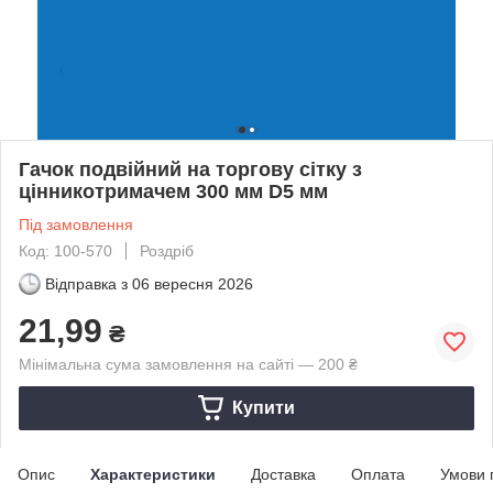
Гачок подвійний на торгову сітку з
цінникотримачем 300 мм D5 мм
Під замовлення
Код: 100-570
Роздріб
Відправка з
06 вересня 2026
21,99
₴
Мінімальна сума замовлення на сайті — 200 ₴
Купити
Опис
Характеристики
Доставка
Оплата
Умови 