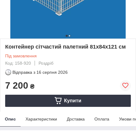
Контейнер сітчастий палетний 81х84х121 см
Під замовлення
Код: 158-920
Роздріб
Відправка з
16 серпня 2026
7 200
₴
Купити
Опис
Характеристики
Доставка
Оплата
Умови п