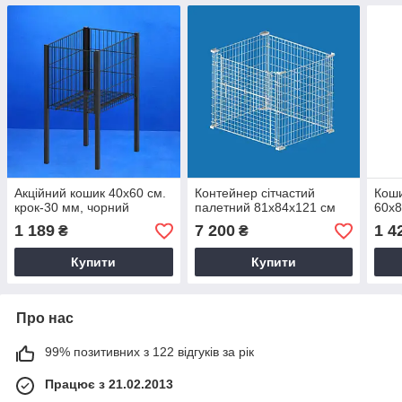
Акційний кошик 40х60 см.
Контейнер сітчастий
Коши
крок-30 мм, чорний
палетний 81х84х121 см
60х8
1 189
7 200
1 4
₴
₴
Купити
Купити
Про нас
99% позитивних з 122 відгуків за рік
Працює з 21.02.2013