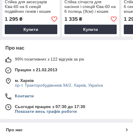
Стійка для аксесуарів
Стійка сітчаста для
Стій
Єва-60 на 6 секцій
насіння і спецій Єва-60 на
6 се
подвійних гачків і кошик
6 полиць (9см) і кошик
коши
прямий
прямий, чорна
1 295
1 335
1 2
₴
₴
Купити
Купити
Про нас
99% позитивних з 122 відгуків за рік
Працює з 21.02.2013
м. Харків
пр-т. Тракторобудівників 94/2, Харків, Україна
Контакти
Сьогодні працює з 07:30 до 17:30
Показати весь графік роботи
Про нас