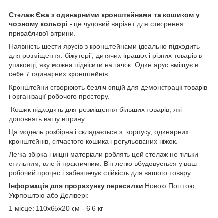
Стелаж Єва з одинарними кронштейнами та кошиком у
чорному кольорі
- це чудовий варіант для створення
привабливої вітрини.
Наявність шести ярусів з кронштейнами ідеально підходить
для розміщення: біжутерії, дитячих іграшок і різних товарів в
упаковці, яку можна підвісити на гачок. Один ярус вміщує в
себе 7 одинарних кронштейнів.
Кронштейни створюють безліч опцій для демонстрації товарів
і організації робочого простору.
Кошик підходить для розміщення більших товарів, які
доповнять вашу вітрину.
Ця модель розбірна і складається з: корпусу, одинарних
кронштейнів, сітчастого кошика і регульованих ніжок.
Легка збірка і міцні матеріали роблять цей стелаж не тільки
стильним, але й практичним. Він легко вбудовується у ваш
робочий процес і забезпечує стійкість для вашого товару.
Інформація для прорахунку пересилки
Новою Поштою,
Укрпоштою або Делівері:
1 місце: 110х65х20 см - 6,6 кг