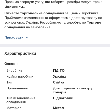
Просимо звернути увагу, що габаритні розміри можуть трохи
відрізнятись.
Сітчасте торговельне обладнання
за цінами виробника.
Приймаємо замовлення та оформляємо доставку товару по
всіх регіонах України. Розробляємо та виробляємо
Торгове
обладнання
на замовлення.
Приховати
Характеристики
Основні
Виробник
ГІД-ТО
Країна виробник
Україна
Тип
Стійка
Призначення
Для широкого спектру
товарів
Тип встановлення
Підлоговий
обладнання
Матеріал
Метал