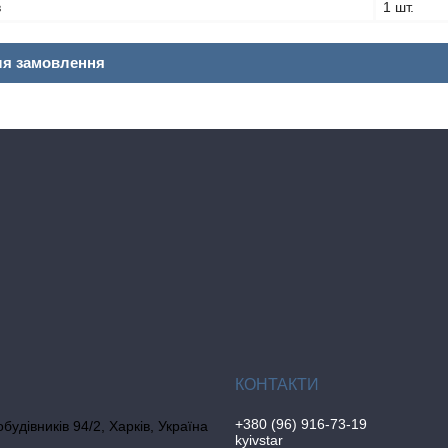
в
1 шт.
ля замовлення
+380 (96) 916-73-19
обудівників 94/2, Харків, Україна
kyivstar