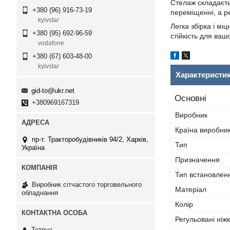
Стелаж складаєтьс
+380 (96) 916-73-19
переміщенні, а ре
kyivstar
Легка збірка і мі
+380 (95) 692-96-59
стійкість для ваш
vodafone
+380 (67) 603-48-00
kyivstar
Характеристи
gid-to@ukr.net
Основні
+380969167319
Виробник
Країна виробни
пр-т. Тракторобудівників 94/2, Харків,
Тип
Україна
Призначення
Тип встановлен
Виробник сітчастого торговельного
Матеріал
обладнання
Колір
Регульовані ніж
Тетяна