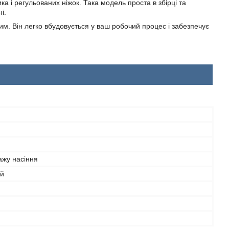
ка і регульованих ніжок. Така модель проста в збірці та
і.
ним. Він легко вбудовується у ваш робочий процес і забезпечує
ажу насіння
ий