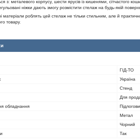
я з: металевого корпусу, шести ярусів із кишенями, сітчастого коши
гульовані ніжки дають змогу розмістити стелаж на будь-якій поверхн
цні матеріали роблять цей стелаж не тільки стильним, але й практич
ого товару.
ки
ГІД-ТО
к
Україна
Стенд
Для прод
ня обладнання
Підлогов
Метал
Чорний
ки
Так