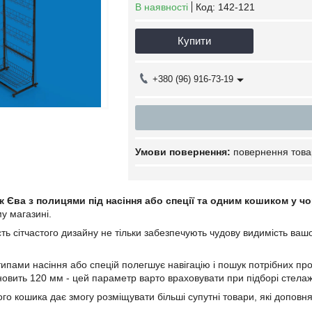
В наявності
Код:
142-121
Купити
+380 (96) 916-73-19
повернення това
 Єва з полицями під насіння або спеції та одним кошиком у ч
у магазині.
ість сітчастого дизайну не тільки забезпечують чудову видимість ва
типами насіння або спецій полегшує навігацію і пошук потрібних п
ановить 120 мм - цей параметр варто враховувати при підборі стелаж
ого кошика дає змогу розміщувати більші супутні товари, які доповня