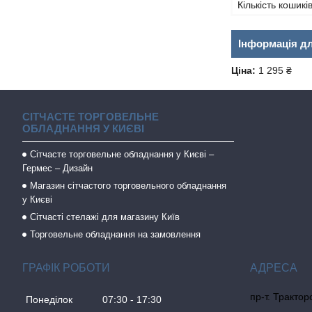
Кількість кошикі
Інформація д
Ціна:
1 295 ₴
СІТЧАСТЕ ТОРГОВЕЛЬНЕ
ОБЛАДНАННЯ У КИЄВІ
Сітчасте торговельне обладнання у Києві –
Гермес – Дизайн
Магазин сітчастого торговельного обладнання
у Києві
Сітчасті стелажі для магазину Київ
Торговельне обладнання на замовлення
ГРАФІК РОБОТИ
пр-т. Трактор
Понеділок
07:30
17:30