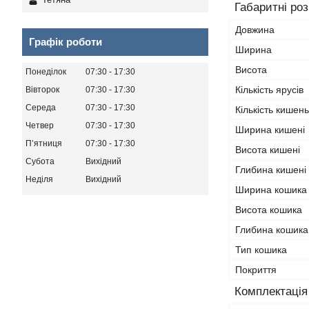
Габаритні ро
Довжина
Графік роботи
Ширина
Висота
Понеділок
07:30
17:30
Кількість ярусів
Вівторок
07:30
17:30
Середа
07:30
17:30
Кількість кишень
Четвер
07:30
17:30
Ширина кишені
Пʼятниця
07:30
17:30
Висота кишені
Субота
Вихідний
Глибина кишені
Неділя
Вихідний
Ширина кошика
Висота кошика
Глибина кошика
Тип кошика
Покриття
Комплектація