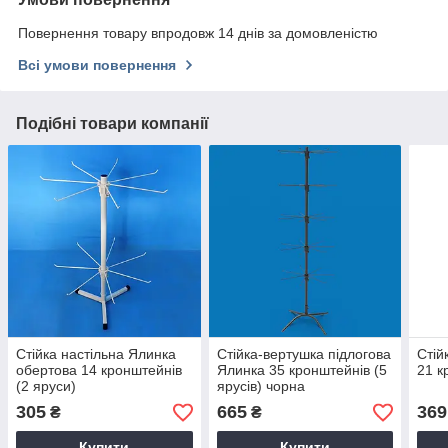
Повернення товару впродовж 14 днів за домовленістю
Всі умови повернення
Подібні товари компанії
Стійка настільна Ялинка
Стійка-вертушка підлогова
Стій
обертова 14 кронштейнів
Ялинка 35 кронштейнів (5
21 к
(2 яруси)
ярусів) чорна
305
665
369
₴
₴
Купити
Купити