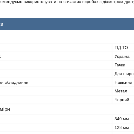
комендуємо використовувати на сітчастих виробах з діаметром дроту
ки
ГІД-ТО
к
Україна
Гачки
Для широк
ня обладнання
Навісний
Метал
Чорний
зміри
340 мм
128 мм