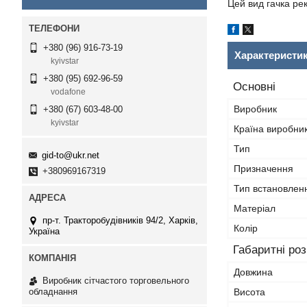
Цей вид гачка ре
+380 (96) 916-73-19
Характеристи
kyivstar
+380 (95) 692-96-59
Основні
vodafone
Виробник
+380 (67) 603-48-00
kyivstar
Країна виробни
Тип
gid-to@ukr.net
Призначення
+380969167319
Тип встановлен
Матеріал
пр-т. Тракторобудівників 94/2, Харків,
Колір
Україна
Габаритні ро
Довжина
Виробник сітчастого торговельного
обладнання
Висота