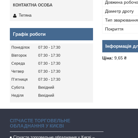
Довжина робочо
Діаметр дроту
Тетяна
Тип зварювання
Покриття
Графік роботи
Інформація д
Понеділок
07:30
17:30
Вівторок
07:30
17:30
Ціна:
9,65 ₴
Середа
07:30
17:30
Четвер
07:30
17:30
Пʼятниця
07:30
17:30
Субота
Вихідний
Неділя
Вихідний
СІТЧАСТЕ ТОРГОВЕЛЬНЕ
ОБЛАДНАННЯ У КИЄВІ
Сітчасте торговельне обладнання у Києві –