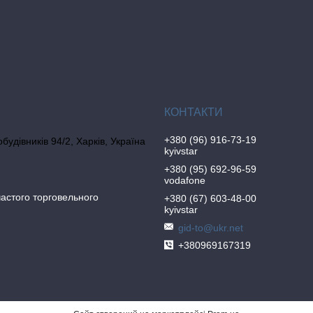
+380 (96) 916-73-19
обудівників 94/2, Харків, Україна
kyivstar
+380 (95) 692-96-59
vodafone
частого торговельного
+380 (67) 603-48-00
kyivstar
gid-to@ukr.net
+380969167319