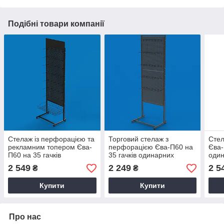
Подібні товари компанії
Стелаж із перфорацією та
Торговий стелаж з
Стел
рекламним топером Єва-
перфорацією Єва-П60 на
Єва-
П60 на 35 гачків
35 гачків одинарних
один
одинарних і кошик прямий
(чорний)
і то
2 549
2 249
2 5
₴
₴
(чорний)
Купити
Купити
Про нас