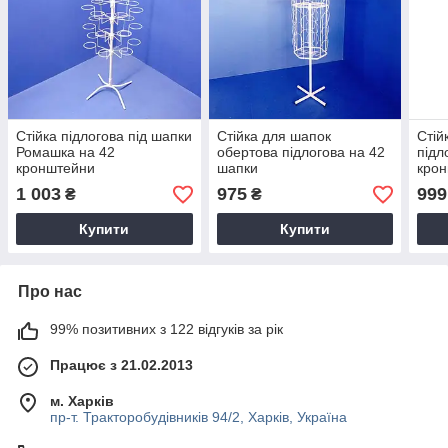
Стійка підлогова під шапки
Стійка для шапок
Стій
Ромашка на 42
обертова підлогова на 42
підл
кронштейни
шапки
кро
1 003
975
999
₴
₴
Купити
Купити
Про нас
99% позитивних з 122 відгуків за рік
Працює з 21.02.2013
м. Харків
пр-т. Тракторобудівників 94/2, Харків, Україна