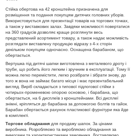
Стійка обертова на 42 кронштейна призначена для
розміщення та подання покупцям дитячих головних уборів.
Використовується для презентації товарів на торгових точках,
а також у виставкових залах. Завдяки можливості повертатися
на 360 градусів дозволяє краще розглянути весь
представлений асортимент товару, а також надає можливість
розглядати виставлену продукцію відразу з 4-х сторін
декільком покупцям одночасно. Оснащена барабаном, що
обертається.
Вертушка під дитячі шапки виготовлена з металевого дроту і
труби, що робить його легким і зручним в експлуатації. Тому її
можна легко перемістити, легко розібрати і зібрати знову, до
того ж вона не займає багато місця і має презентабельний
вигляд. Виріб складається з типової підлогової стійки з
чотирьох-променевою опорою основою, і барабана, що
обертається, на 6 дисплеїв з кронштейнами. Всі дисплеї
знімні, кріпляться до барабана за допомогою болтів та гайок.
Барабан обертається рахунок пластикової фурнітури яка йде
в комплекті.
Торгове обладнання
для продажу шапок. За цінами
виробника. Розробляємо та виробляємо обладнання за
вимогами та характеристиками замовника. Доставляємо