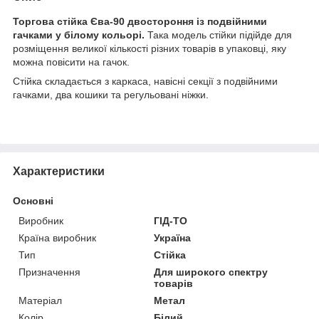
Торгова стійка Єва-90 двостороння із подвійними
гачками у білому кольорі.
Така модель стійки підійде для
розміщення великої кількості різних товарів в упаковці, яку
можна повісити на гачок.
Стійка складається з каркаса, навісні секції з подвійними
гачками, два кошики та регульовані ніжки.
Характеристики
Основні
Виробник
ГІД-ТО
Країна виробник
Україна
Тип
Стійка
Призначення
Для широкого спектру
товарів
Матеріал
Метал
Колір
Білий