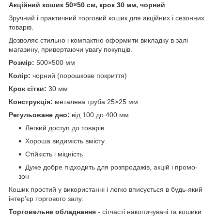
Акційний кошик 50×50 см, крок 30 мм, чорний
Зручний і практичний торговий кошик для акційних і сезонних
товарів.
Дозволяє стильно і компактно оформити викладку в залі
магазину, привертаючи увагу покупців.
Розмір:
500×500 мм
Колір:
чорний (порошкове покриття)
Крок сітки:
30 мм
Конструкція:
металева труба 25×25 мм
Регульоване дно:
від 100 до 400 мм
Легкий доступ до товарів
Хороша видимість вмісту
Стійкість і міцність
Дуже добре підходить для розпродажів, акцій і промо-
зон
Кошик простий у використанні і легко вписується в будь-який
інтер'єр торгового залу.
Торговельне обладнання
- сітчасті накопичувачі та кошики