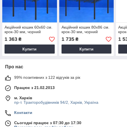
Акційний кошик 60х60 см.
Акційний кошик 80х86 см.
Акці
крок-30 мм, чорний
крок-30 мм, чорний
крок
1 363
1 735
1 5
₴
₴
Купити
Купити
Про нас
99% позитивних з 122 відгуків за рік
Працює з 21.02.2013
м. Харків
пр-т. Тракторобудівників 94/2, Харків, Україна
Контакти
Сьогодні працює з 07:30 до 17:30