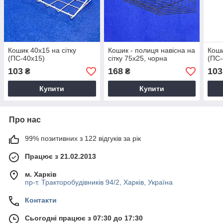
Кошик 40х15 на сітку
Кошик - полиця навісна на
Коши
(ПС-40х15)
сітку 75х25, чорна
(ПС-
103
168
103
₴
₴
Купити
Купити
Про нас
99% позитивних з 122 відгуків за рік
Працює з 21.02.2013
м. Харків
пр-т. Тракторобудівників 94/2, Харків, Україна
Контакти
Сьогодні працює з 07:30 до 17:30