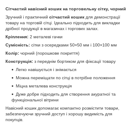
Сітчастий навісний кошик на торговельну сітку, чорний
Зручний і практичний
сітчастий кошик
для демонстрації
товару на торговій сітці. Ідеально підходить для викладки
дрібної продукції в магазинах і торгових залах.
Кріплення:
2 металеві гачки
Сумісність:
сітки з осередками 50×50 мм і 100×100 мм
Колір:
чорний (порошкове покриття)
Конструкція:
з переднім бортиком для фіксації товару
Легко навішується і знімається
Можна переміщати по сітці в потрібне положення
Міцна металева конструкція
Дуже добре підходить для створення акуратної та
функціональної вітрини
Навісний кошик допомагає компактно розмістити товари,
забезпечуючи зручний доступ і хорошу видимість для
покупців.