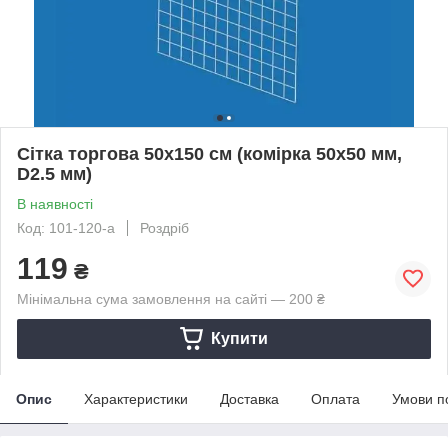
Сітка торгова 50х150 см (комірка 50х50 мм,
D2.5 мм)
В наявності
Код: 101-120-а
Роздріб
119
₴
Мінімальна сума замовлення на сайті — 200 ₴
Купити
Опис
Характеристики
Доставка
Оплата
Умови п