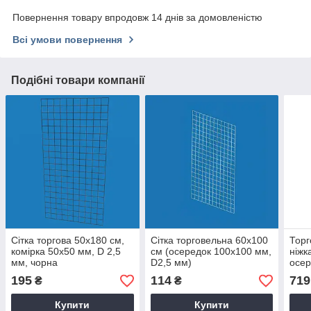
Повернення товару впродовж 14 днів за домовленістю
Всі умови повернення
Подібні товари компанії
Сітка торгова 50х180 см,
Сітка торговельна 60х100
Торг
комірка 50х50 мм, D 2,5
см (осередок 100х100 мм,
ніжк
мм, чорна
D2,5 мм)
осер
15 
195
114
719
₴
₴
Купити
Купити