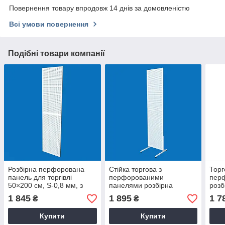
Повернення товару впродовж 14 днів за домовленістю
Всі умови повернення
Подібні товари компанії
Розбірна перфорована
Стійка торгова з
Торг
панель для торгівлі
перфорованими
перф
50×200 см, S-0,8 мм, з
панелями розбірна
розб
отвором 5х5
50х200, S-0,8 мм
1 845
1 895
1 7
₴
₴
Купити
Купити