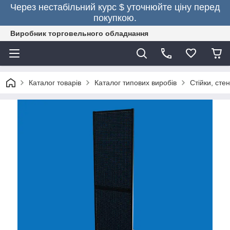
Через нестабільний курс $ уточнюйте ціну перед
покупкою.
Виробник торговельного обладнання
Каталог товарів
Каталог типових виробів
Стійки, сте