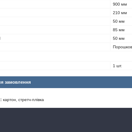
900 мм
210 мм
50 мм
85 мм
ї
50 мм
Порошко
1 шт.
ля замовлення
:
картон, стретч-плівка