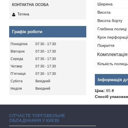
Ширина
Висота
Тетяна
Висота борту
Глибина полиці
Графік роботи
Крок перфораці
Понеділок
07:30
17:30
Покриття
Вівторок
07:30
17:30
Комплектація
Середа
07:30
17:30
Кількість полиць
Четвер
07:30
17:30
Пʼятниця
07:30
17:30
Інформація д
Субота
Вихідний
Неділя
Вихідний
Ціна:
85 ₴
Спосіб упаковки
СІТЧАСТЕ ТОРГОВЕЛЬНЕ
ОБЛАДНАННЯ У КИЄВІ