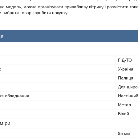
ю модель, можна організувати привабливу вітрину і розмістити тов
 вибрати товар і зробити покупку.
ки
ГІД-ТО
к
Україна
Полиця
Для широк
ня обладнання
Настінни
Метал
Білий
зміри
95 мм