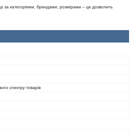
ар за категоріями, брендами, розмірами – це дозволить
ого спектру товарів
й