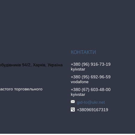
+380 (96) 916-73-19
обудівників 94/2, Харків, Україна
kyivstar
+380 (95) 692-96-59
vodafone
частого торговельного
+380 (67) 603-48-00
kyivstar
gid-to@ukr.net
+380969167319