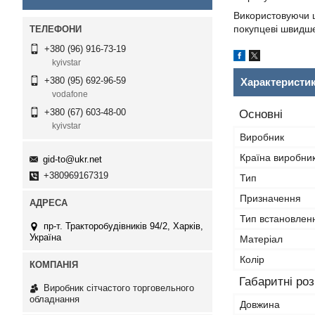
Використовуючи ц
покупцеві швидше
+380 (96) 916-73-19
kyivstar
+380 (95) 692-96-59
Характеристи
vodafone
+380 (67) 603-48-00
Основні
kyivstar
Виробник
Країна виробни
gid-to@ukr.net
+380969167319
Тип
Призначення
Тип встановлен
пр-т. Тракторобудівників 94/2, Харків,
Україна
Матеріал
Колір
Габаритні ро
Виробник сітчастого торговельного
обладнання
Довжина