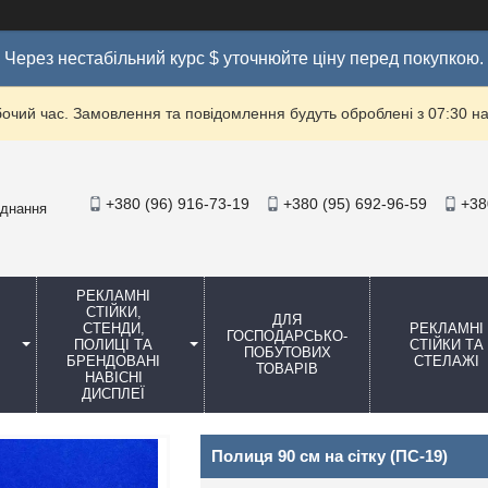
Через нестабільний курс $ уточнюйте ціну перед покупкою.
бочий час. Замовлення та повідомлення будуть оброблені з 07:30 на
+380 (96) 916-73-19
+380 (95) 692-96-59
+38
аднання
РЕКЛАМНІ
СТІЙКИ,
ДЛЯ
СТЕНДИ,
РЕКЛАМНІ
ГОСПОДАРСЬКО-
ПОЛИЦІ ТА
СТІЙКИ ТА
ПОБУТОВИХ
БРЕНДОВАНІ
СТЕЛАЖІ
ТОВАРІВ
НАВІСНІ
ДИСПЛЕЇ
Полиця 90 см на сітку (ПС-19)