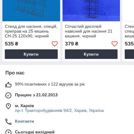
Стенд для насіння, спецій,
Сітчастий дисплей
Стен
приправ на 25 кишень
навісний для насіння 21
спец
СН-25 120х90, чорний
кишеня, чорний
кише
920 
535
379
535
₴
₴
Купити
Купити
Про нас
99% позитивних з 122 відгуків за рік
Працює з 21.02.2013
м. Харків
пр-т. Тракторобудівників 94/2, Харків, Україна
Контакти
Сьогодні вихідний