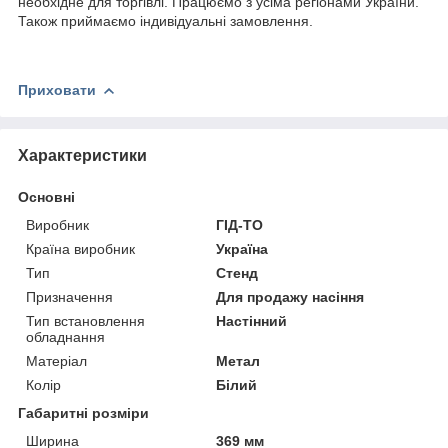
необхідне для торгівлі. Працюємо з усіма регіонами України.
Також приймаємо індивідуальні замовлення.
Приховати
Характеристики
Основні
Виробник
ГІД-ТО
Країна виробник
Україна
Тип
Стенд
Призначення
Для продажу насіння
Тип встановлення
Настінний
обладнання
Матеріал
Метал
Колір
Білий
Габаритні розміри
Ширина
369 мм