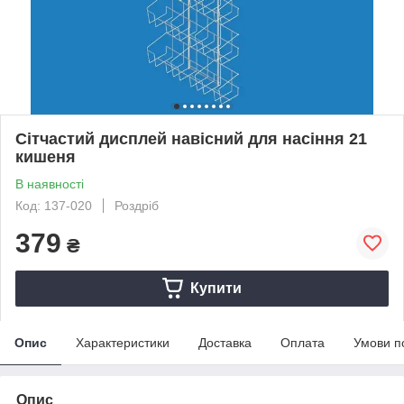
Сітчастий дисплей навісний для насіння 21
кишеня
В наявності
Код: 137-020
Роздріб
379
₴
Купити
Опис
Характеристики
Доставка
Оплата
Умови п
Опис