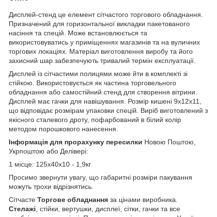
Дисплей-стенд це елемент сітчастого торгового обладнання.
Призначений для горизонтальної викладки пакетованого
насіння та спецій. Може встановлюється та
використовуватись у приміщеннях магазинів та на вуличних
торгових локаціях. Матеріал виготовлення виробу та його
захисний шар забезпечують тривалий термін експлуатації.
Дисплей із сітчастими полицями може йти в комплекті зі
стійкою. Використовується як частина торговельного
обладнання або самостійний стенд для створення вітрини.
Дисплей має гачки для навішування. Розмір кишені 9х12х11,
що відповідає розмірам упаковки спецій. Виріб виготовлений з
якісного сталевого дроту, пофарбований в білий колір
методом порошкового нанесення.
Інформація для прорахунку пересилки
Новою Поштою,
Укрпоштою або Делівері:
1 місце: 125х40х10 - 1,9кг
Просимо звернути увагу, що габаритні розміри пакування
можуть трохи відрізнятись.
Сітчасте
Торгове обладнання
за цінами виробника.
Стелажі
, стійки, вертушки, дисплеї, сітки, гачки та все