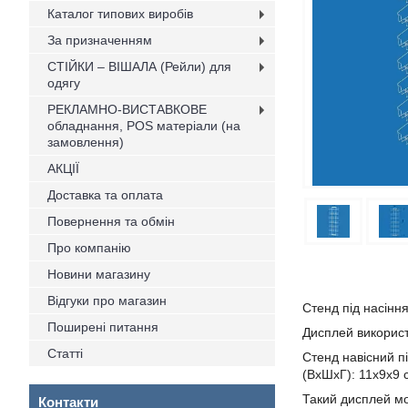
Каталог типових виробів
За призначенням
СТІЙКИ – ВІШАЛА (Рейли) для
одягу
РЕКЛАМНО-ВИСТАВКОВЕ
обладнання, POS матеріали (на
замовлення)
АКЦІЇ
Доставка та оплата
Повернення та обмін
Про компанію
Новини магазину
Відгуки про магазин
Стенд під насіння
Поширені питання
Дисплей використ
Статті
Стенд навісний пі
(ВхШхГ): 11х9х9 
Такий дисплей мо
Контакти