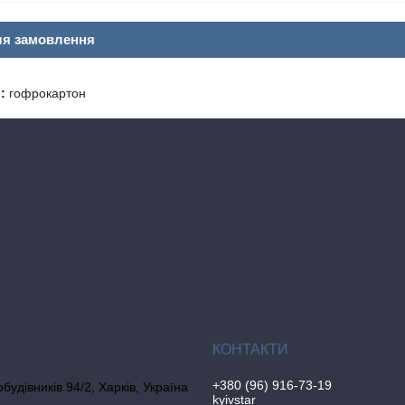
ля замовлення
:
гофрокартон
+380 (96) 916-73-19
обудівників 94/2, Харків, Україна
kyivstar