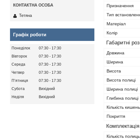
Призначення
Тип встановлен
Тетяна
Матеріал
Колір
Графік роботи
Габаритні ро
Понеділок
07:30
17:30
Довжина
Вівторок
07:30
17:30
Ширина
Середа
07:30
17:30
Висота
Четвер
07:30
17:30
Висота полиці
Пʼятниця
07:30
17:30
Ширина полиці
Субота
Вихідний
Неділя
Вихідний
Глибина полиці
Кількість кишень
Покриття
Комплектація
Кількість полиць