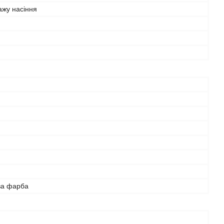
ажу насіння
й
ва фарба