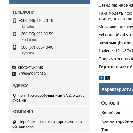
Стенд під насіння
Така модель пофа
точках, так і в к
+380 (96) 916-73-19
Можливе індивіду
kyivstar
+380 (95) 692-96-59
Усі подробиці ут
vodafone
Інформація для
+380 (67) 603-48-00
1 місце: 121х37х12
kyivstar
Просимо звернути
Торговельне об
gid-to@ukr.net
+380969167319
Характеристи
пр-т. Тракторобудівників 94/2, Харків,
Україна
Основні
Виробник
Країна виробни
Виробник сітчастого торговельного
обладнання
Тип