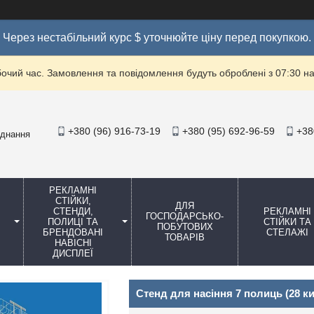
Через нестабільний курс $ уточнюйте ціну перед покупкою.
бочий час. Замовлення та повідомлення будуть оброблені з 07:30 на
+380 (96) 916-73-19
+380 (95) 692-96-59
+38
аднання
РЕКЛАМНІ
СТІЙКИ,
ДЛЯ
СТЕНДИ,
РЕКЛАМНІ
ГОСПОДАРСЬКО-
ПОЛИЦІ ТА
СТІЙКИ ТА
ПОБУТОВИХ
БРЕНДОВАНІ
СТЕЛАЖІ
ТОВАРІВ
НАВІСНІ
ДИСПЛЕЇ
Стенд для насіння 7 полиць (28 к