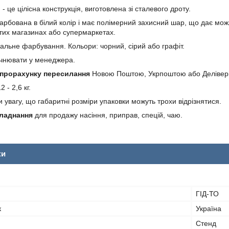
 - це цілісна конструкція, виготовлена зі сталевого дроту.
рбована в білий колір і має полімерний захисний шар, що дає мож
ритих магазинах або супермаркетах.
альне фарбування. Кольори: чорний, сірий або графіт.
очнювати у менеджера.
 прорахунку пересилання
Новою Поштою, Укрпоштою або Делівері
 - 2,6 кг.
 увагу, що габаритні розміри упаковки можуть трохи відрізнятися.
ладнання
для продажу насіння, приправ, спецій, чаю.
ки
ГІД-ТО
к
Україна
Стенд