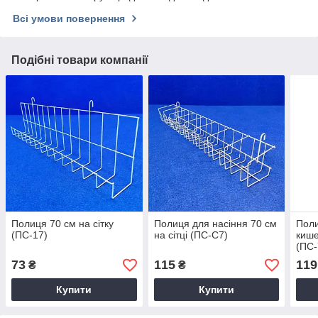
Всі умови повернення
Подібні товари компанії
Полиця 70 см на сітку
Полиця для насіння 70 см
Поли
(ПС-17)
на сітці (ПС-C7)
кише
(ПС-
73
115
119
₴
₴
Купити
Купити