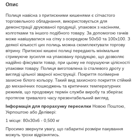
Опис
Полиця навісна з притискними кишенями є сітчастого
торговельного обладнання, використовується для
демонстрації друкованої продукції, упаковок з насінням,
колготками та іншого подібного товару. За допомогою гачків
може навішуватися на сітку з осередком 50х50 та 100х100. З
деякої кількості цих полиць можна скомплектувати торгову
вітрину. Притискні кишені полиці передають мінімальне
стримуюче зусилля на упаковану продукцію, що дозволяє
надійно фіксувати товар, при цьому не порушуючи цілісності
упаковки товару. Полиця виготовлена із сталевого дроту у
вигляді цільної зварної конструкції. Покриття полімерне
захисне білого кольору. Такий вид захисного покриття стійкий
до механічних пошкоджень та критичних температурних
режимів, що продовжує термін служби виробу та зберігає
протягом тривалого часу презентабельний вигляд.
Інформація для прорахунку пересилки
Новою Поштою,
Укрпоштою або Делівері:
1 місце: 80х30х6 - 0,500 кг
Просимо звернути увагу, що габаритні розміри пакування
можуть трохи відрізнятись.