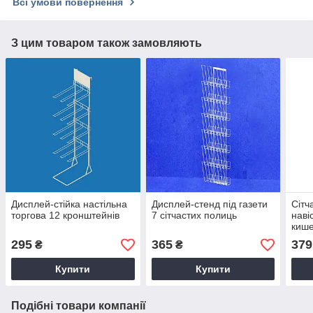
Всі умови повернення
З цим товаром також замовляють
Дисплей-стійка настільна
Дисплей-стенд під газети
Сітч
торгова 12 кронштейнів
7 сітчастих полиць
наві
киш
295
365
379
₴
₴
Купити
Купити
Подібні товари компанії