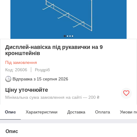
Дисплей-навіска під рукавички на 9
кронштейнів
Під замовлення
Код: 20606
Роздріб
Відправка з
15 серпня 2026
Ціну уточнюйте
Мінімальна сума замовлення на сайті — 200 ₴
Опис
Характеристики
Доставка
Оплата
Умови п
Опис