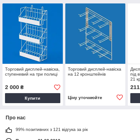
Торговий дисплей-навіска,
Торговий дисплей-навіска
Дисп
ступеневий на три полиці
на 12 кронштейнів
під 
21 к
2 000
211
₴
Ціну уточнюйте
Купити
Про нас
99% позитивних з 121 відгука за рік