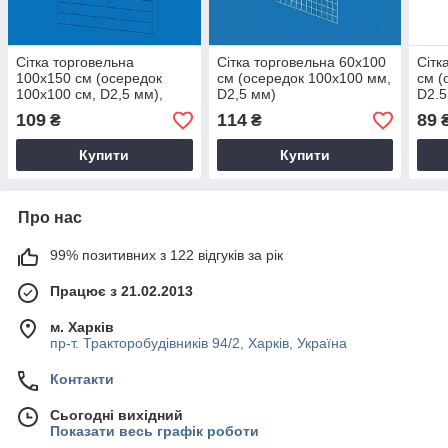
Сітка торговельна
Сітка торговельна 60х100
Сітк
100х150 см (осередок
см (осередок 100х100 мм,
см (
100х100 см, D2,5 мм),
D2,5 мм)
D2.5
чорна
109
114
89
₴
₴
Купити
Купити
Про нас
99% позитивних з 122 відгуків за рік
Працює з 21.02.2013
м. Харків
пр-т. Тракторобудівників 94/2, Харків, Україна
Контакти
Сьогодні вихідний
Показати весь графік роботи