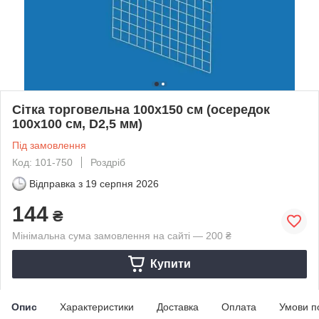
Сітка торговельна 100х150 см (осередок
100х100 см, D2,5 мм)
Під замовлення
Код: 101-750
Роздріб
Відправка з
19 серпня 2026
144
₴
Мінімальна сума замовлення на сайті — 200 ₴
Купити
Опис
Характеристики
Доставка
Оплата
Умови п