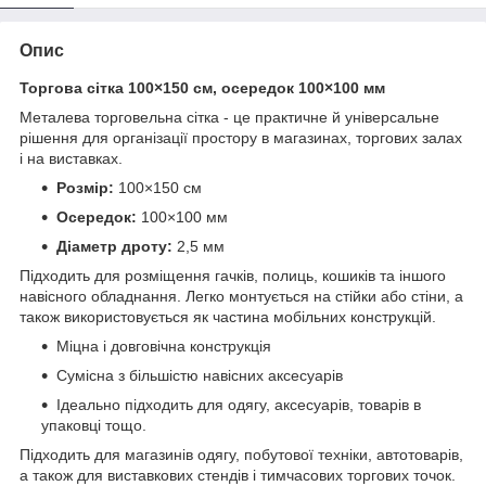
Опис
Торгова сітка 100×150 см, осередок 100×100 мм
Металева торговельна сітка - це практичне й універсальне
рішення для організації простору в магазинах, торгових залах
і на виставках.
Розмір:
100×150 см
Осередок:
100×100 мм
Діаметр дроту:
2,5 мм
Підходить для розміщення гачків, полиць, кошиків та іншого
навісного обладнання. Легко монтується на стійки або стіни, а
також використовується як частина мобільних конструкцій.
Міцна і довговічна конструкція
Сумісна з більшістю навісних аксесуарів
Ідеально підходить для одягу, аксесуарів, товарів в
упаковці тощо.
Підходить для магазинів одягу, побутової техніки, автотоварів,
а також для виставкових стендів і тимчасових торгових точок.