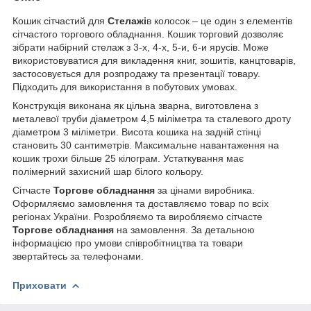
Кошик сітчастий для
Стелажі
в колосок – це один з елементів
сітчастого торгового обладнання. Кошик торговий дозволяє
зібрати набірний стелаж з 3-х, 4-х, 5-и, 6-и ярусів. Може
використовуватися для викладення книг, зошитів, канцтоварів,
застосовується для розпродажу та презентації товару.
Підходить для використання в побутових умовах.
Конструкція виконана як цільна зварна, виготовлена з
металевої труби діаметром 4,5 міліметра та сталевого дроту
діаметром 3 міліметри. Висота кошика на задній стінці
становить 30 сантиметрів. Максимальне навантаження на
кошик трохи більше 25 кілограм. Устаткування має
полімерний захисний шар білого кольору.
Сітчасте
Торгове обладнання
за цінами виробника.
Оформляємо замовлення та доставляємо товар по всіх
регіонах України. Розробляємо та виробляємо сітчасте
Торгове обладнання
на замовлення. За детальною
інформацією про умови співробітництва та товари
звертайтесь за телефонами.
Приховати