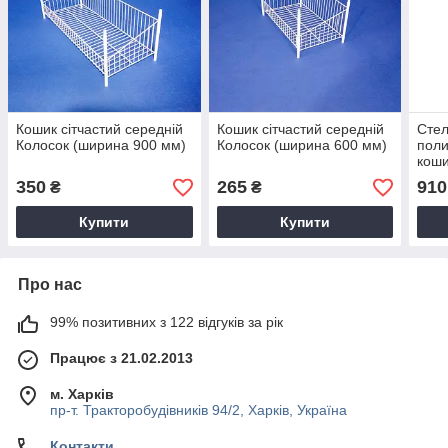
Кошик сітчастий середній
Кошик сітчастий середній
Стел
Колосок (ширина 900 мм)
Колосок (ширина 600 мм)
поли
коши
350
265
910
₴
₴
Купити
Купити
Про нас
99% позитивних з 122 відгуків за рік
Працює з 21.02.2013
м. Харків
пр-т. Тракторобудівників 94/2, Харків, Україна
Контакти