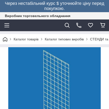
Через нестабільний курс $ уточнюйте ціну перед
покупкою.
Виробник торговельного обладнання
Каталог товарів
Каталог типових виробів
СТЕНДИ та 