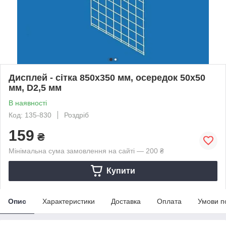
Дисплей - сітка 850х350 мм, осередок 50х50
мм, D2,5 мм
В наявності
Код: 135-830
Роздріб
159
₴
Мінімальна сума замовлення на сайті — 200 ₴
Купити
Опис
Характеристики
Доставка
Оплата
Умови п