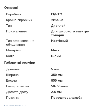
Основні
Виробник
ГІД-ТО
Країна виробник
Україна
Тип
Дисплей
Призначення
Для широкого спектру
товарів
Тип встановлення
Настінний
обладнання
Матеріал
Метал
Колір
Білий
Габаритні розміри
Довжина
5 мм
Ширина
350 мм
Висота
850 мм
Розмір комірки
50х50ммм
Діаметр дроту
2.5 мм
Покриття
Порошкова фарба
Приховати